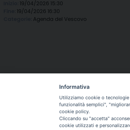
Inizio:
19/04/2026 15:30
Fine:
19/04/2026 16:30
Categorie:
Agenda del Vescovo
Informativa
Utilizziamo cookie o tecnologie s
funzionalità semplici", "miglior
cookie policy.
Cliccando su "accetta" acconsent
Arcidiocesi di Ravenna-
cookie utilizzati e personalizza