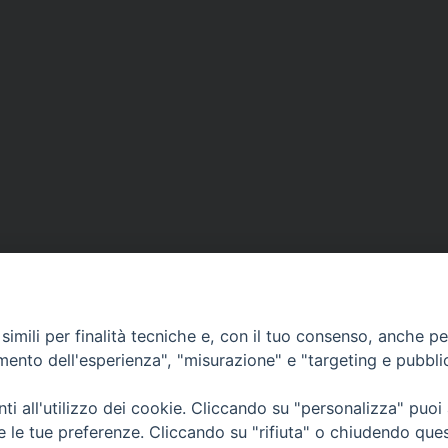
imili per finalità tecniche e, con il tuo consenso, anche per 
amento dell'esperienza", "misurazione" e "targeting e pubbli
i all'utilizzo dei cookie. Cliccando su "personalizza" puoi
CONTATTI
Cervia
re le tue preferenze. Cliccando su "rifiuta" o chiudendo que