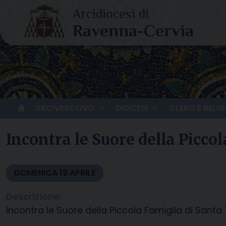
Skip
to
content
ARCIVESCOVO
DIOCESI
CLERO E RELIG
Incontra le Suore della Picco
DOMENICA
19
APRILE
Descrizione:
Incontra le Suore della Piccola Famiglia di Santa