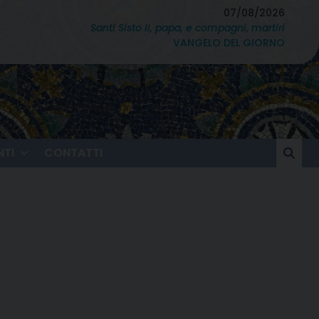
07/08/2026
Santi Sisto II, papa, e compagni, martiri
VANGELO DEL GIORNO
TI
CONTATTI