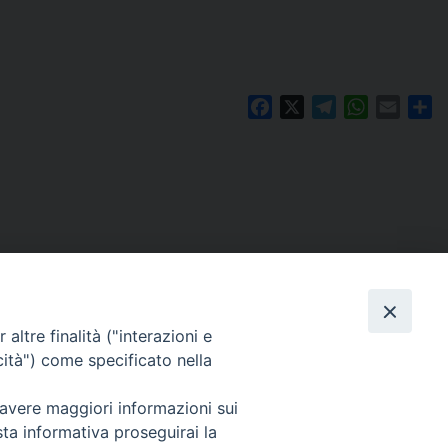
Facebook
X
Telegram
WhatsAp
Email
Co
altre finalità ("interazioni e
cità") come specificato nella
 avere maggiori informazioni sui
Per segnalazioni tecniche e aggiornamenti:
sta informativa proseguirai la
webmaster@diocesiravennacervia.it