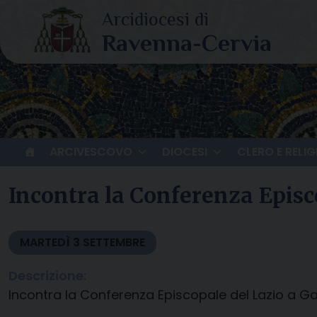
Skip
to
content
ARCIVESCOVO
DIOCESI
CLERO E RELIG
Incontra la Conferenza Episc
MARTEDÌ
3
SETTEMBRE
Descrizione:
Incontra la Conferenza Episcopale del Lazio a G