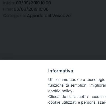
Inizio:
03/09/2019 10:00
Fine:
03/09/2019 18:00
Categorie:
Agenda del Vescovo
Informativa
Utilizziamo cookie o tecnologie s
funzionalità semplici", "miglior
cookie policy.
Cliccando su "accetta" acconsent
Arcidiocesi di Ravenna-
cookie utilizzati e personalizza