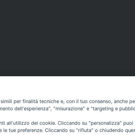
imili per finalità tecniche e, con il tuo consenso, anche per 
amento dell'esperienza", "misurazione" e "targeting e pubbli
i all'utilizzo dei cookie. Cliccando su "personalizza" puoi
CONTATTI
Cervia
re le tue preferenze. Cliccando su "rifiuta" o chiudendo que