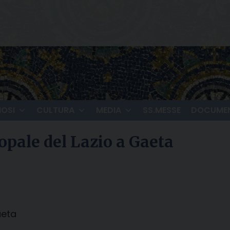
IOSI
CULTURA
MEDIA
SS.MESSE
DOCUMEN
opale del Lazio a Gaeta
aeta