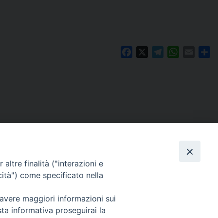
Facebook
X
Telegram
WhatsAp
Email
Co
altre finalità ("interazioni e
cità") come specificato nella
 avere maggiori informazioni sui
Per segnalazioni tecniche e aggiornamenti:
sta informativa proseguirai la
webmaster@diocesiravennacervia.it