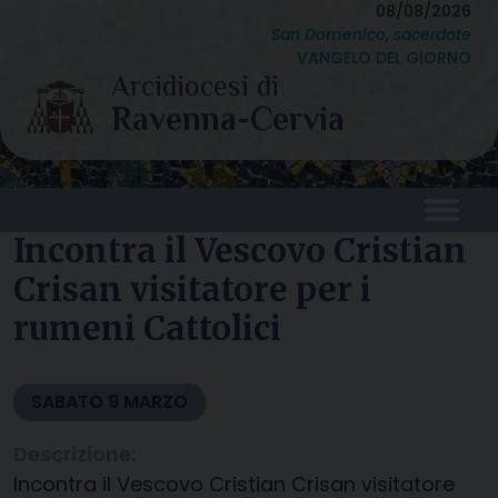
Skip
08/08/2026
San Domenico, sacerdote
to
VANGELO DEL GIORNO
content
Incontra il Vescovo Cristian
Crisan visitatore per i
rumeni Cattolici
SABATO
9
MARZO
Descrizione:
Incontra il Vescovo Cristian Crisan visitatore