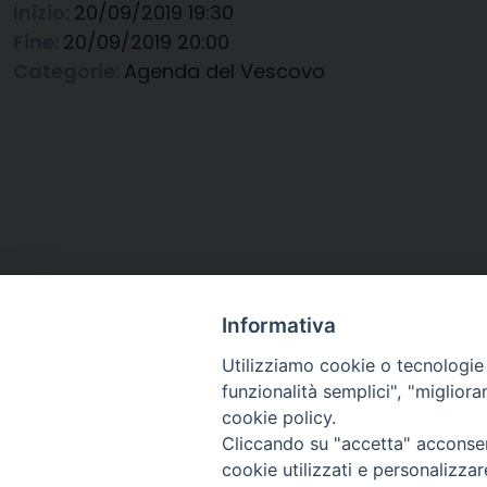
Inizio:
20/09/2019 19:30
Fine:
20/09/2019 20:00
Categorie:
Agenda del Vescovo
Informativa
Utilizziamo cookie o tecnologie s
funzionalità semplici", "miglior
cookie policy.
Cliccando su "accetta" acconsent
Arcidiocesi di Ravenna-
cookie utilizzati e personalizza