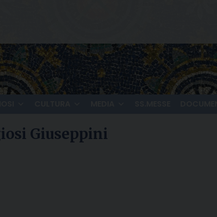
IOSI
CULTURA
MEDIA
SS.MESSE
DOCUMEN
giosi Giuseppini