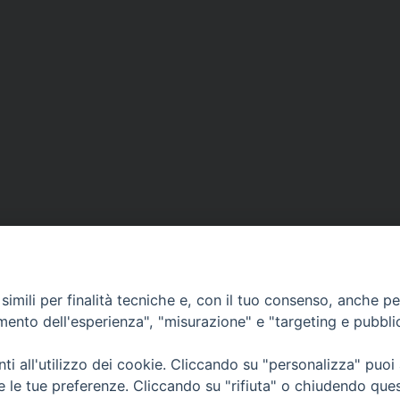
imili per finalità tecniche e, con il tuo consenso, anche per 
amento dell'esperienza", "misurazione" e "targeting e pubbli
i all'utilizzo dei cookie. Cliccando su "personalizza" puoi
CONTATTI
Cervia
re le tue preferenze. Cliccando su "rifiuta" o chiudendo que