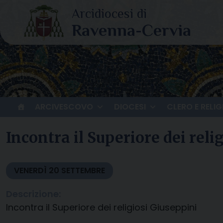
Skip
to
content
ARCIVESCOVO
DIOCESI
CLERO E RELIG
Incontra il Superiore dei reli
VENERDÌ
20
SETTEMBRE
Descrizione:
Incontra il Superiore dei religiosi Giuseppini