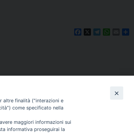
Facebook
X
Telegram
WhatsAp
Email
Co
altre finalità ("interazioni e
cità") come specificato nella
 avere maggiori informazioni sui
Per segnalazioni tecniche e aggiornamenti:
sta informativa proseguirai la
webmaster@diocesiravennacervia.it