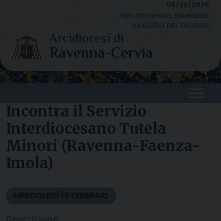
Skip
08/08/2026
San Domenico, sacerdote
to
VANGELO DEL GIORNO
content
Incontra il Servizio
Interdiocesano Tutela
Minori (Ravenna-Faenza-
Imola)
MERCOLEDÌ
19
FEBBRAIO
Descrizione: