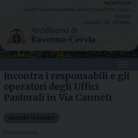
Skip
09/08/2026
Santa Teresa Benedetta della Croce (Edith) Stein,
to
vergine
content
VANGELO DEL GIORNO
Incontra i responsabili e gli
operatori degli Uffici
Pastorali in Via Canneti
GIOVEDÌ
12
MARZO
Descrizione: