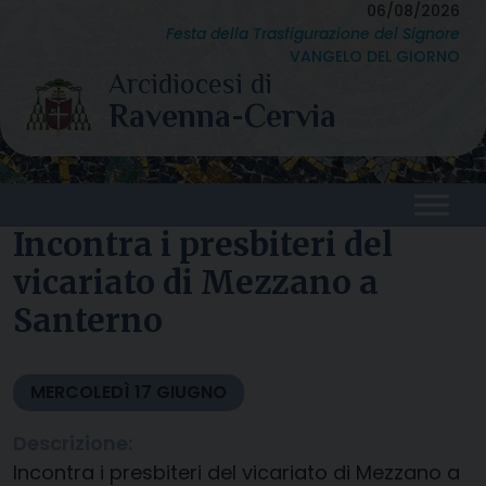
Skip
06/08/2026
Festa della Trasfigurazione del Signore
to
VANGELO DEL GIORNO
content
Incontra i presbiteri del
vicariato di Mezzano a
Santerno
MERCOLEDÌ
17
GIUGNO
Descrizione:
Incontra i presbiteri del vicariato di Mezzano a