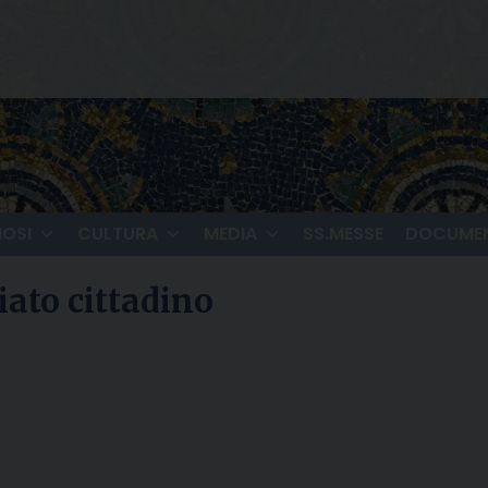
IOSI
CULTURA
MEDIA
SS.MESSE
DOCUMEN
iato cittadino