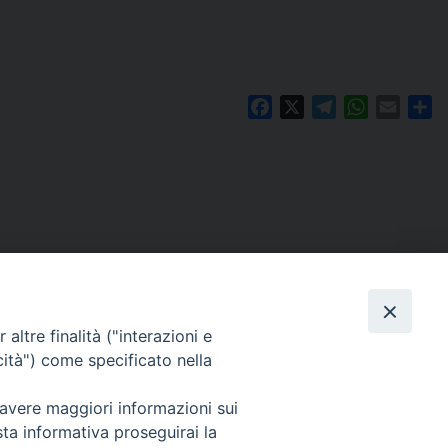
Facebook
X
Telegram
WhatsAp
Email
Co
altre finalità ("interazioni e
cità") come specificato nella
 avere maggiori informazioni sui
Per segnalazioni tecniche e aggiornamenti:
sta informativa proseguirai la
webmaster@diocesiravennacervia.it