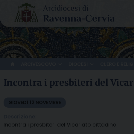
Skip
to
content
ARCIVESCOVO
DIOCESI
CLERO E RELIG
Incontra i presbiteri del Vicar
GIOVEDÌ
12
NOVEMBRE
Descrizione:
Incontra i presbiteri del Vicariato cittadino