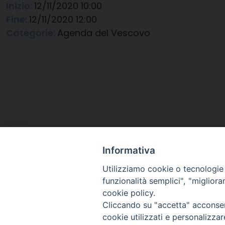
Inizio:
12/11/2020 10:00
Fine:
12/11/2020 12:00
Categorie:
Agenda del Vescovo
Informativa
Utilizziamo cookie o tecnologie s
funzionalità semplici", "miglior
cookie policy.
Cliccando su "accetta" acconsent
Arcidiocesi di Ravenna-
cookie utilizzati e personalizza