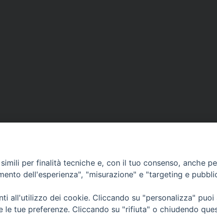
imili per finalità tecniche e, con il tuo consenso, anche per 
amento dell'esperienza", "misurazione" e "targeting e pubbli
i all'utilizzo dei cookie. Cliccando su "personalizza" puoi
CONTATTI
Cervia
re le tue preferenze. Cliccando su "rifiuta" o chiudendo que