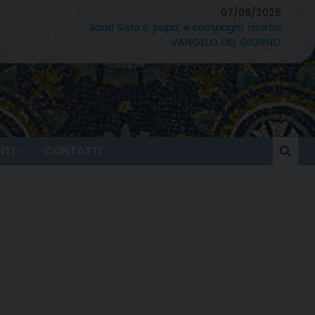
07/08/2026
Santi Sisto II, papa, e compagni, martiri
VANGELO DEL GIORNO
TI
CONTATTI