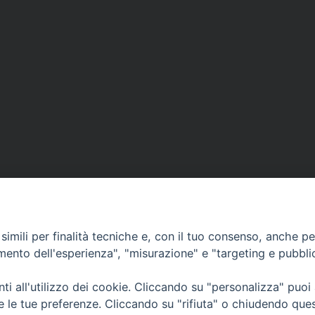
imili per finalità tecniche e, con il tuo consenso, anche per 
amento dell'esperienza", "misurazione" e "targeting e pubbli
i all'utilizzo dei cookie. Cliccando su "personalizza" puoi
CONTATTI
Cervia
re le tue preferenze. Cliccando su "rifiuta" o chiudendo que