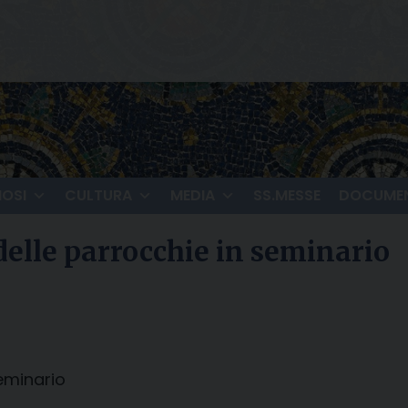
IOSI
CULTURA
MEDIA
SS.MESSE
DOCUMEN
delle parrocchie in seminario
seminario