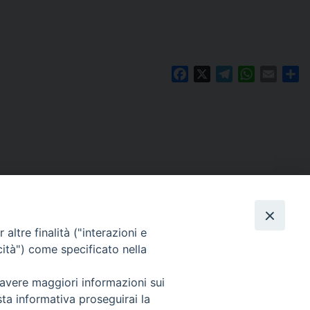
Facebook
X
Telegram
WhatsAp
Email
Co
altre finalità ("interazioni e
cità") come specificato nella
 avere maggiori informazioni sui
Per segnalazioni tecniche e aggiornamenti:
sta informativa proseguirai la
webmaster@diocesiravennacervia.it