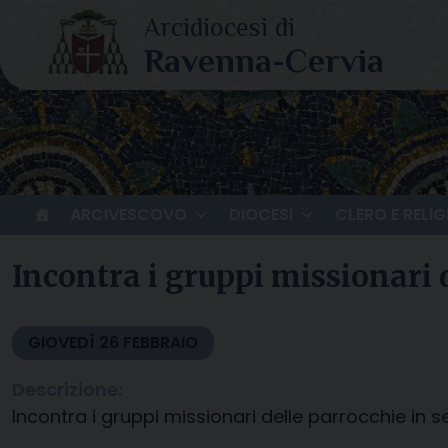
Skip
to
content
ARCIVESCOVO
DIOCESI
CLERO E RELIG
Incontra i gruppi missionari 
GIOVEDÌ
26
FEBBRAIO
Descrizione:
Incontra i gruppi missionari delle parrocchie in 