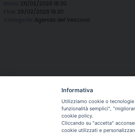
Inizio:
26/02/2026 18:30
Fine:
26/02/2026 19:30
Categorie:
Agenda del Vescovo
Informativa
Utilizziamo cookie o tecnologie s
funzionalità semplici", "miglior
cookie policy.
Cliccando su "accetta" acconsent
Arcidiocesi di Ravenna-
cookie utilizzati e personalizza