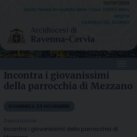
Skip
09/08/2026
Santa Teresa Benedetta della Croce (Edith) Stein,
to
vergine
content
VANGELO DEL GIORNO
Incontra i giovanissimi
della parrocchia di Mezzano
DOMENICA
24
NOVEMBRE
Descrizione:
Incontra i giovanissimi della parrocchia di