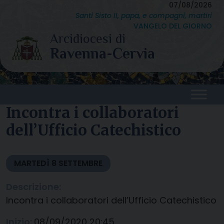
Skip
07/08/2026
Santi Sisto II, papa, e compagni, martiri
to
VANGELO DEL GIORNO
content
Incontra i collaboratori
dell’Ufficio Catechistico
MARTEDÌ
8
SETTEMBRE
Descrizione:
Incontra i collaboratori dell’Ufficio Catechistico
Inizio:
08/09/2020 20:45