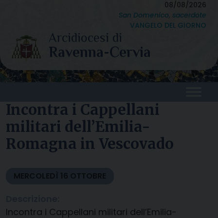
Skip
08/08/2026
San Domenico, sacerdote
to
VANGELO DEL GIORNO
content
Incontra i Cappellani
militari dell’Emilia-
Romagna in Vescovado
MERCOLEDÌ
16
OTTOBRE
Descrizione:
Incontra i Cappellani militari dell’Emilia-