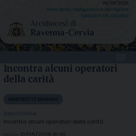
Skip
06/08/2026
Festa della Trasfigurazione del Signore
to
VANGELO DEL GIORNO
content
Incontra alcuni operatori
della carità
MARTEDÌ
12
MAGGIO
Descrizione:
Incontra alcuni operatori della carità
Inizio:
12/05/2026 10:30