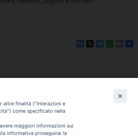
verrara, Sandolo, Dogato e San Vito
Facebook
X
Telegram
WhatsAp
Email
Co
altre finalità ("interazioni e
cità") come specificato nella
 avere maggiori informazioni sui
Per segnalazioni tecniche e aggiornamenti:
sta informativa proseguirai la
webmaster@diocesiravennacervia.it