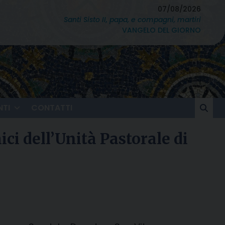
07/08/2026
Santi Sisto II, papa, e compagni, martiri
VANGELO DEL GIORNO
TI
CONTATTI
ci dell’Unità Pastorale di