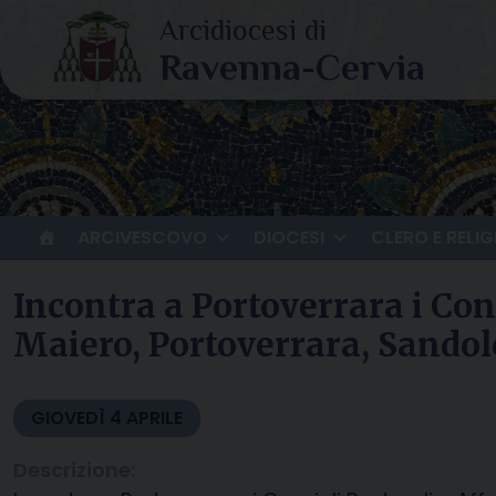
Skip
to
content
ARCIVESCOVO
DIOCESI
CLERO E RELIG
Incontra a Portoverrara i Cons
Maiero, Portoverrara, Sandol
GIOVEDÌ
4
APRILE
Descrizione: