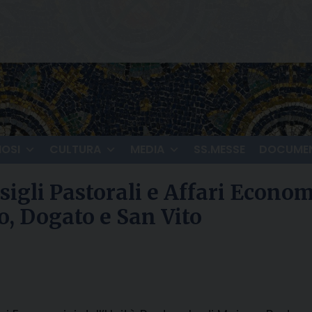
IOSI
CULTURA
MEDIA
SS.MESSE
DOCUMEN
igli Pastorali e Affari Economi
o, Dogato e San Vito