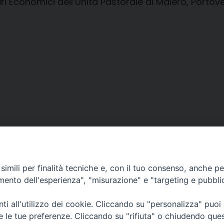
fari Economici dell’Unità Pastorale di Maiero, Porto
imili per finalità tecniche e, con il tuo consenso, anche per 
amento dell'esperienza", "misurazione" e "targeting e pubbli
i all'utilizzo dei cookie. Cliccando su "personalizza" puoi
CONTATTI
Cervia
re le tue preferenze. Cliccando su "rifiuta" o chiudendo que