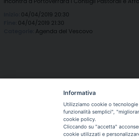
Incontra a Portoverrara i Consigli Pastorali e Af
Inizio:
04/04/2019 20:30
Fine:
04/04/2019 21:30
Categorie:
Agenda del Vescovo
Informativa
Utilizziamo cookie o tecnologie s
funzionalità semplici", "miglior
cookie policy.
Cliccando su "accetta" acconsent
Arcidiocesi di Ravenna-
cookie utilizzati e personalizza