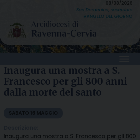
Skip
08/08/2026
San Domenico, sacerdote
to
VANGELO DEL GIORNO
content
Inaugura una mostra a S.
Francesco per gli 800 anni
dalla morte del santo
SABATO
16
MAGGIO
Descrizione:
Inaugura una mostra a S. Francesco per gli 800