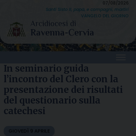
Skip
07/08/2026
Santi Sisto II, papa, e compagni, martiri
to
VANGELO DEL GIORNO
content
In seminario guida
l’incontro del Clero con la
presentazione dei risultati
del questionario sulla
catechesi
GIOVEDÌ
9
APRILE