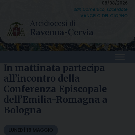
Skip
08/08/2026
San Domenico, sacerdote
to
VANGELO DEL GIORNO
content
In mattinata partecipa
all’incontro della
Conferenza Episcopale
dell’Emilia-Romagna a
Bologna
LUNEDÌ
18
MAGGIO