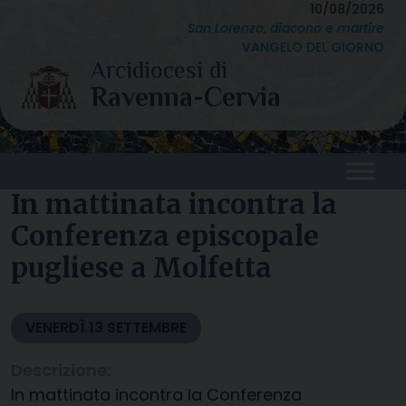
Skip
10/08/2026
San Lorenzo, diacono e martire
to
VANGELO DEL GIORNO
content
In mattinata incontra la
Conferenza episcopale
pugliese a Molfetta
VENERDÌ
13
SETTEMBRE
Descrizione:
In mattinata incontra la Conferenza