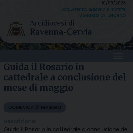
Skip
10/08/2026
San Lorenzo, diacono e martire
to
VANGELO DEL GIORNO
content
Guida il Rosario in
cattedrale a conclusione del
mese di maggio
DOMENICA
31
MAGGIO
Descrizione:
Guida il Rosario in cattedrale a conclusione del