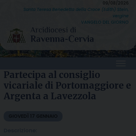
Skip
09/08/2026
Santa Teresa Benedetta della Croce (Edith) Stein,
to
vergine
content
VANGELO DEL GIORNO
Partecipa al consiglio
vicariale di Portomaggiore e
Argenta a Lavezzola
GIOVEDÌ
17
GENNAIO
Descrizione: