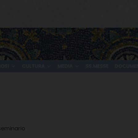
IOSI
CULTURA
MEDIA
SS.MESSE
DOCUMEN
 seminario