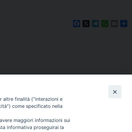
Facebook
X
Telegram
WhatsAp
Email
Co
altre finalità ("interazioni e
cità") come specificato nella
 avere maggiori informazioni sui
Per segnalazioni tecniche e aggiornamenti:
sta informativa proseguirai la
webmaster@diocesiravennacervia.it