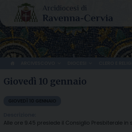
Skip
to
content
ARCIVESCOVO
DIOCESI
CLERO E RELIG
Giovedì 10 gennaio
GIOVEDÌ
10
GENNAIO
Descrizione:
Alle ore 9.45 presiede il Consiglio Presbiterale in