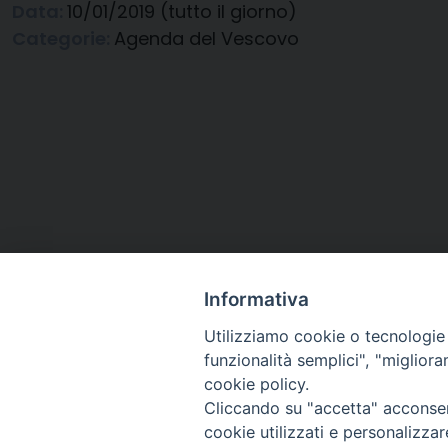
Data:
10/01/2019
(tutto il giorno)
Categorie:
Agenda del Vescovo
Informativa
Utilizziamo cookie o tecnologie s
funzionalità semplici", "miglior
cookie policy.
Cliccando su "accetta" acconsent
Arcidiocesi di Ravenna-
cookie utilizzati e personalizza