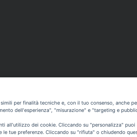
imili per finalità tecniche e, con il tuo consenso, anche per 
amento dell'esperienza", "misurazione" e "targeting e pubbli
i all'utilizzo dei cookie. Cliccando su "personalizza" puoi
CONTATTI
Cervia
re le tue preferenze. Cliccando su "rifiuta" o chiudendo que