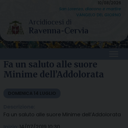
Skip
10/08/2026
San Lorenzo, diacono e martire
to
VANGELO DEL GIORNO
content
Fa un saluto alle suore
Minime dell’Addolorata
DOMENICA
14
LUGLIO
Descrizione:
Fa un saluto alle suore Minime dell’Addolorata
Inizio:
14/07/2019 10:30