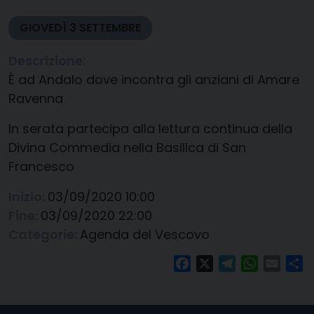
GIOVEDÌ
3
SETTEMBRE
Descrizione:
È ad Andalo dove incontra gli anziani di Amare
Ravenna
In serata partecipa alla lettura continua della
Divina Commedia nella Basilica di San
Francesco
Inizio:
03/09/2020 10:00
Fine:
03/09/2020 22:00
Categorie:
Agenda del Vescovo
Facebook
X
Telegram
WhatsAp
Email
Co