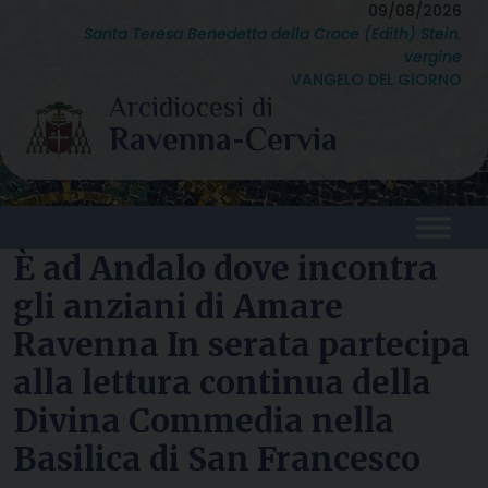
Skip
09/08/2026
Santa Teresa Benedetta della Croce (Edith) Stein,
to
vergine
content
VANGELO DEL GIORNO
È ad Andalo dove incontra
gli anziani di Amare
Ravenna In serata partecipa
alla lettura continua della
Divina Commedia nella
Basilica di San Francesco