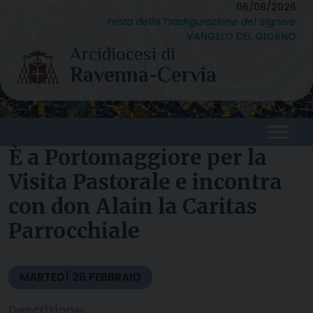
Skip
06/08/2026
Festa della Trasfigurazione del Signore
to
VANGELO DEL GIORNO
content
È a Portomaggiore per la
Visita Pastorale e incontra
con don Alain la Caritas
Parrocchiale
MARTEDÌ
26
FEBBRAIO
Descrizione: