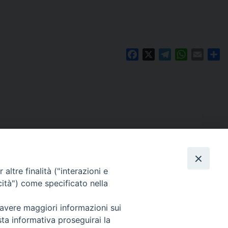
Facebook
X
Telegram
WhatsAp
Email
Co
altre finalità ("interazioni e
cità") come specificato nella
 avere maggiori informazioni sui
Per segnalazioni tecniche e aggiornamenti:
sta informativa proseguirai la
webmaster@diocesiravennacervia.it