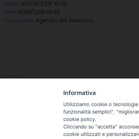
Inizio:
03/08/2019 10:00
Fine:
11/08/2019 18:00
Categorie:
Agenda del Vescovo
Informativa
Utilizziamo cookie o tecnologie s
funzionalità semplici", "miglior
cookie policy.
Cliccando su "accetta" acconsent
Arcidiocesi di Ravenna-
cookie utilizzati e personalizza