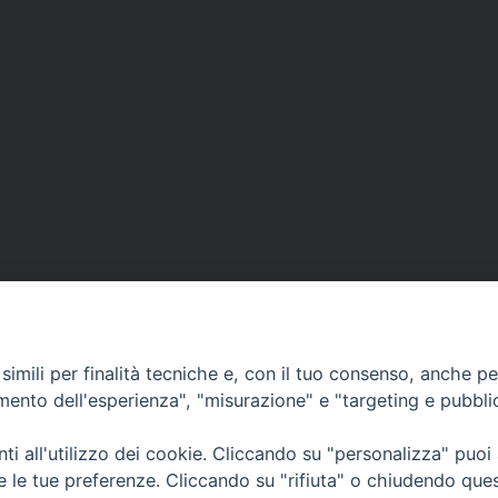
imili per finalità tecniche e, con il tuo consenso, anche per 
amento dell'esperienza", "misurazione" e "targeting e pubbli
i all'utilizzo dei cookie. Cliccando su "personalizza" puoi
CONTATTI
Cervia
re le tue preferenze. Cliccando su "rifiuta" o chiudendo que