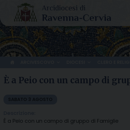
Skip
to
content
ARCIVESCOVO
DIOCESI
CLERO E RELIG
È a Peio con un campo di gru
SABATO
3
AGOSTO
Descrizione:
È a Peio con un campo di gruppo di Famiglie