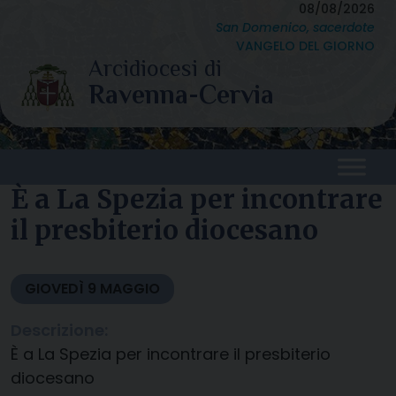
Skip
08/08/2026
San Domenico, sacerdote
to
VANGELO DEL GIORNO
content
È a La Spezia per incontrare
il presbiterio diocesano
GIOVEDÌ
9
MAGGIO
Descrizione:
È a La Spezia per incontrare il presbiterio
diocesano