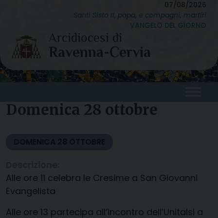
Skip
07/08/2026
Santi Sisto II, papa, e compagni, martiri
to
VANGELO DEL GIORNO
content
Domenica 28 ottobre
DOMENICA
28
OTTOBRE
Descrizione:
Alle ore 11 celebra le Cresime a San Giovanni
Evangelista
Alle ore 13 partecipa all’incontro dell’Unitalsi a