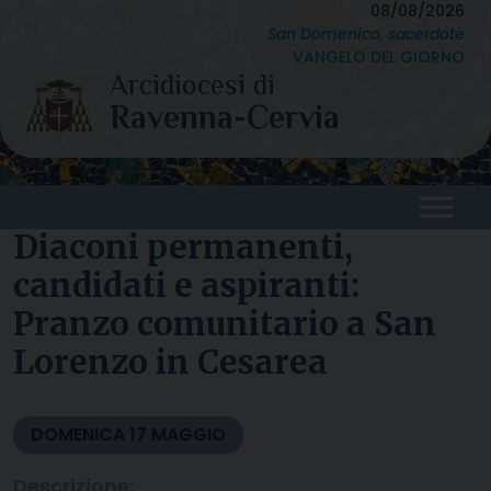
Skip
08/08/2026
San Domenico, sacerdote
to
VANGELO DEL GIORNO
content
Diaconi permanenti,
candidati e aspiranti:
Pranzo comunitario a San
Lorenzo in Cesarea
DOMENICA
17
MAGGIO
Descrizione: