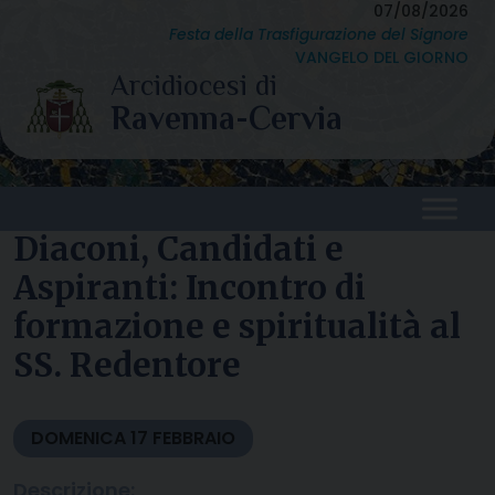
Skip
07/08/2026
Festa della Trasfigurazione del Signore
to
VANGELO DEL GIORNO
content
Diaconi, Candidati e
Aspiranti: Incontro di
formazione e spiritualità al
SS. Redentore
DOMENICA
17
FEBBRAIO
Descrizione: