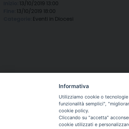
Inizio:
13/10/2019 13:00
Fine:
13/10/2019 18:00
Categorie:
Eventi in Diocesi
Informativa
Utilizziamo cookie o tecnologie s
funzionalità semplici", "miglior
cookie policy.
Cliccando su "accetta" acconsent
Arcidiocesi di Ravenna-
cookie utilizzati e personalizza