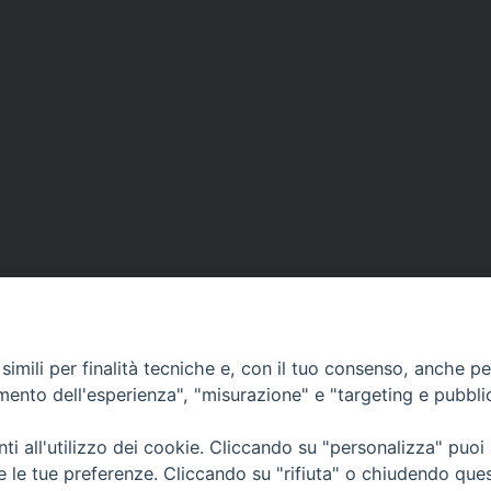
imili per finalità tecniche e, con il tuo consenso, anche per 
amento dell'esperienza", "misurazione" e "targeting e pubbli
i all'utilizzo dei cookie. Cliccando su "personalizza" puoi
CONTATTI
Cervia
re le tue preferenze. Cliccando su "rifiuta" o chiudendo que