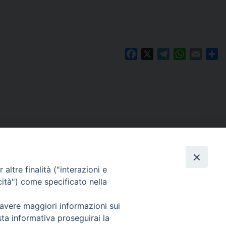
Facebook
X
Telegram
WhatsAp
Email
Co
altre finalità ("interazioni e
cità") come specificato nella
 avere maggiori informazioni sui
Per segnalazioni tecniche e aggiornamenti:
sta informativa proseguirai la
webmaster@diocesiravennacervia.it