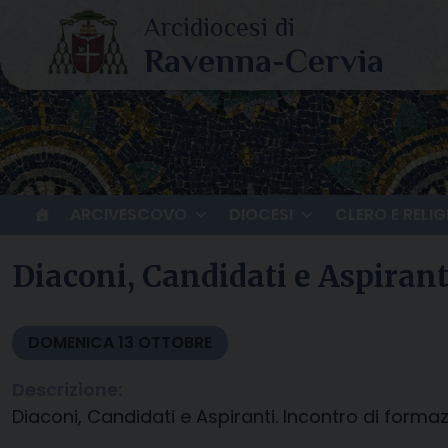
Skip
to
content
ARCIVESCOVO
DIOCESI
CLERO E RELIG
Diaconi, Candidati e Aspiranti
DOMENICA
13
OTTOBRE
Descrizione:
Diaconi, Candidati e Aspiranti. Incontro di formaz