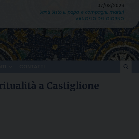
07/08/2026
Santi Sisto II, papa, e compagni, martiri
VANGELO DEL GIORNO
TI
CONTATTI
ritualità a Castiglione