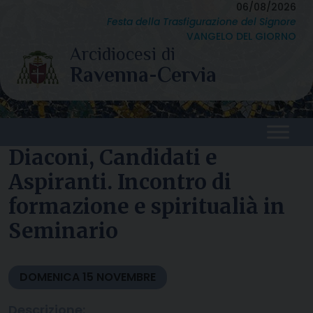
Skip
06/08/2026
Festa della Trasfigurazione del Signore
to
VANGELO DEL GIORNO
content
Diaconi, Candidati e
Aspiranti. Incontro di
formazione e spiritualià in
Seminario
DOMENICA
15
NOVEMBRE
Descrizione: