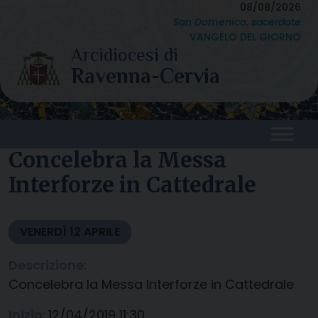
Skip
08/08/2026
San Domenico, sacerdote
to
VANGELO DEL GIORNO
content
Concelebra la Messa
Interforze in Cattedrale
VENERDÌ
12
APRILE
Descrizione:
Concelebra la Messa Interforze in Cattedrale
Inizio:
12/04/2019 11:30