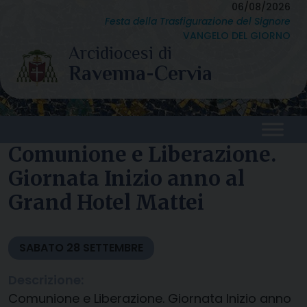
Skip
06/08/2026
Festa della Trasfigurazione del Signore
to
VANGELO DEL GIORNO
content
Comunione e Liberazione.
Giornata Inizio anno al
Grand Hotel Mattei
SABATO
28
SETTEMBRE
Descrizione:
Comunione e Liberazione. Giornata Inizio anno