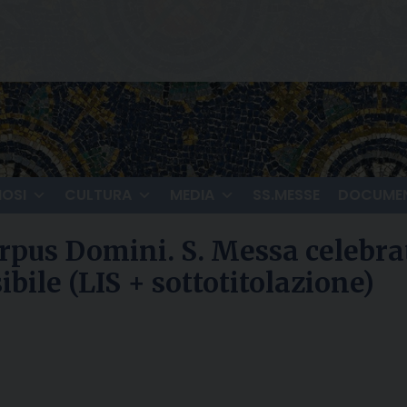
IOSI
CULTURA
MEDIA
SS.MESSE
DOCUMEN
rpus Domini. S. Messa celebrat
bile (LIS + sottotitolazione)