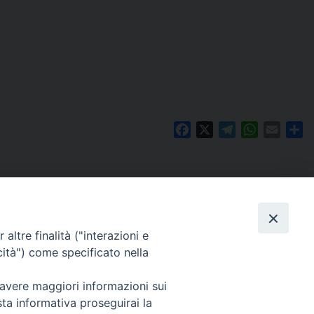
Facebook
X
Telegram
WhatsAp
Email
Co
altre finalità ("interazioni e
cità") come specificato nella
 avere maggiori informazioni sui
Per segnalazioni tecniche e aggiornamenti:
sta informativa proseguirai la
webmaster@diocesiravennacervia.it