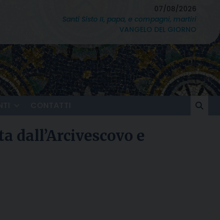
07/08/2026
Santi Sisto II, papa, e compagni, martiri
VANGELO DEL GIORNO
TI
CONTATTI
a dall’Arcivescovo e