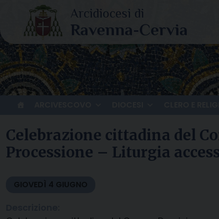
Skip
to
content
ARCIVESCOVO
DIOCESI
CLERO E RELIG
Celebrazione cittadina del Co
Processione – Liturgia accessi
GIOVEDÌ
4
GIUGNO
Descrizione: