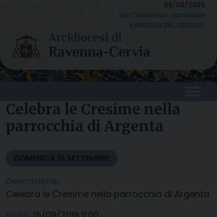
Skip
08/08/2026
San Domenico, sacerdote
to
VANGELO DEL GIORNO
content
Celebra le Cresime nella
parrocchia di Argenta
DOMENICA
15
SETTEMBRE
Descrizione:
Celebra le Cresime nella parrocchia di Argenta
Inizio:
15/09/2019 11:00