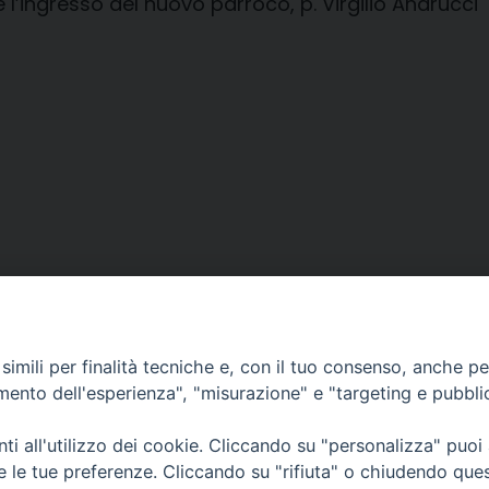
l’ingresso del nuovo parroco, p. Virgilio Andrucci
imili per finalità tecniche e, con il tuo consenso, anche per 
amento dell'esperienza", "misurazione" e "targeting e pubbli
i all'utilizzo dei cookie. Cliccando su "personalizza" puoi
CONTATTI
Cervia
re le tue preferenze. Cliccando su "rifiuta" o chiudendo que