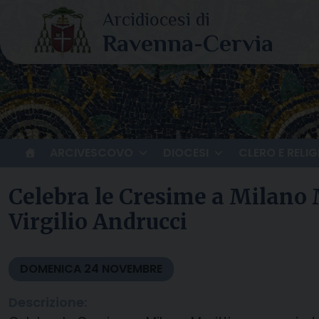
Skip
to
content
ARCIVESCOVO
DIOCESI
CLERO E RELIG
Celebra le Cresime a Milano M
Virgilio Andrucci
DOMENICA
24
NOVEMBRE
Descrizione: