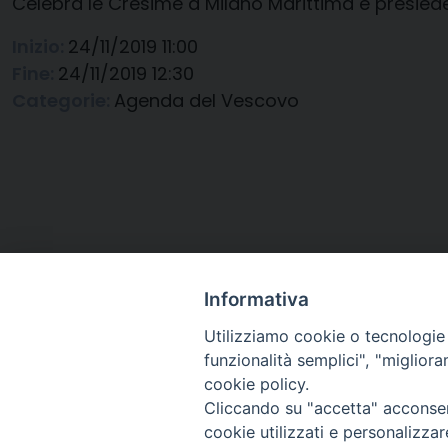
Celebra le Cresime a Milano Marittima e presiede 
Inizio:
24/11/2019 11:00
Fine:
24/11/2019 12:30
Categorie:
Agenda del Vescovo
Informativa
Utilizziamo cookie o tecnologie s
funzionalità semplici", "miglior
cookie policy.
Cliccando su "accetta" acconsent
Arcidiocesi di Ravenna-
cookie utilizzati e personalizza