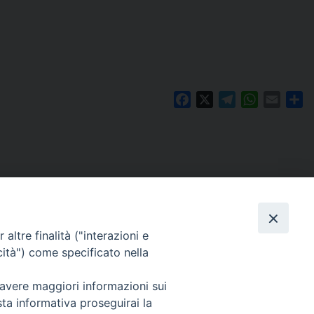
Facebook
X
Telegram
WhatsAp
Email
Co
altre finalità ("interazioni e
cità") come specificato nella
 avere maggiori informazioni sui
Per segnalazioni tecniche e aggiornamenti:
sta informativa proseguirai la
webmaster@diocesiravennacervia.it