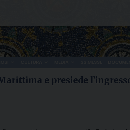
IOSI
CULTURA
MEDIA
SS.MESSE
DOCUMEN
arittima e presiede l’ingresso