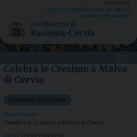
Skip
06/08/2026
Festa della Trasfigurazione del Signore
to
VANGELO DEL GIORNO
content
Celebra le Cresime a Malva
di Cervia
DOMENICA
20
OTTOBRE
Descrizione:
Celebra le Cresime a Malva di Cervia
Inizio:
20/10/2019 10:30