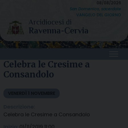
Skip
08/08/2026
San Domenico, sacerdote
to
VANGELO DEL GIORNO
content
Celebra le Cresime a
Consandolo
VENERDÌ
1
NOVEMBRE
Descrizione:
Celebra le Cresime a Consandolo
Inizio:
01/11/2019 11:00