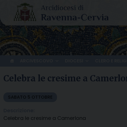
Skip
to
content
ARCIVESCOVO
DIOCESI
CLERO E RELIG
Celebra le cresime a Camerl
SABATO
5
OTTOBRE
Descrizione:
Celebra le cresime a Camerlona