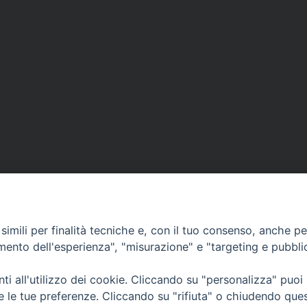
imili per finalità tecniche e, con il tuo consenso, anche per 
amento dell'esperienza", "misurazione" e "targeting e pubbli
i all'utilizzo dei cookie. Cliccando su "personalizza" puoi
CONTATTI
Cervia
re le tue preferenze. Cliccando su "rifiuta" o chiudendo que