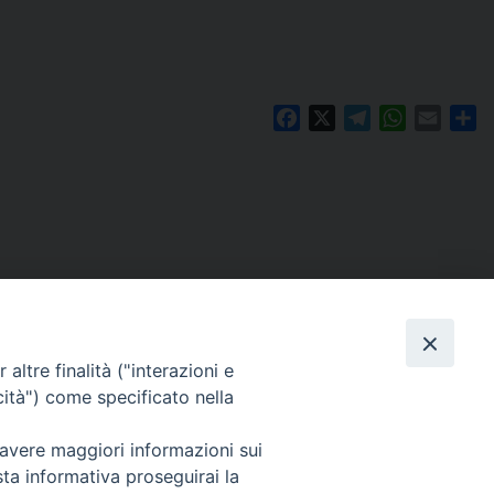
Facebook
X
Telegram
WhatsAp
Email
Co
altre finalità ("interazioni e
cità") come specificato nella
 avere maggiori informazioni sui
Per segnalazioni tecniche e aggiornamenti:
sta informativa proseguirai la
webmaster@diocesiravennacervia.it