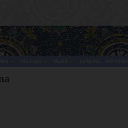
IOSI
CULTURA
MEDIA
SS.MESSE
DOCUMEN
ona