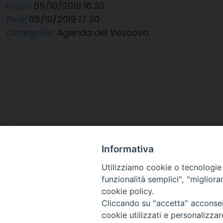
Inizio:
05/10/2019 16:30
Fine:
05/10/2019 17:30
Categorie:
Agenda del Vescovo
Informativa
Utilizziamo cookie o tecnologie s
funzionalità semplici", "miglior
cookie policy.
Cliccando su "accetta" acconsent
Arcidiocesi di Ravenna-
cookie utilizzati e personalizza