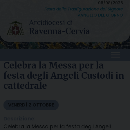
Skip
06/08/2026
Festa della Trasfigurazione del Signore
to
VANGELO DEL GIORNO
content
Celebra la Messa per la
festa degli Angeli Custodi in
cattedrale
VENERDÌ
2
OTTOBRE
Descrizione:
Celebra la Messa per la festa degli Angeli