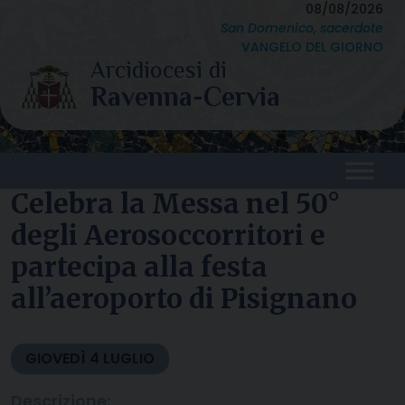
Skip
08/08/2026
San Domenico, sacerdote
to
VANGELO DEL GIORNO
content
Celebra la Messa nel 50°
degli Aerosoccorritori e
partecipa alla festa
all’aeroporto di Pisignano
GIOVEDÌ
4
LUGLIO
Descrizione: