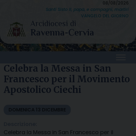
Skip
08/08/2026
Santi Sisto II, papa, e compagni, martiri
to
VANGELO DEL GIORNO
content
Celebra la Messa in San
Francesco per il Movimento
Apostolico Ciechi
DOMENICA
13
DICEMBRE
Descrizione:
Celebra la Messa in San Francesco per il