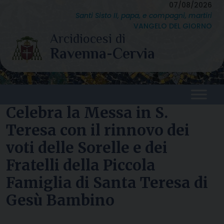
Skip
07/08/2026
Santi Sisto II, papa, e compagni, martiri
to
VANGELO DEL GIORNO
content
Celebra la Messa in S.
Teresa con il rinnovo dei
voti delle Sorelle e dei
Fratelli della Piccola
Famiglia di Santa Teresa di
Gesù Bambino