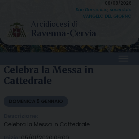
Skip
08/08/2026
San Domenico, sacerdote
to
VANGELO DEL GIORNO
content
Celebra la Messa in
Cattedrale
DOMENICA
5
GENNAIO
Descrizione:
Celebra la Messa in Cattedrale
Inizio:
05/01/2020 09:00