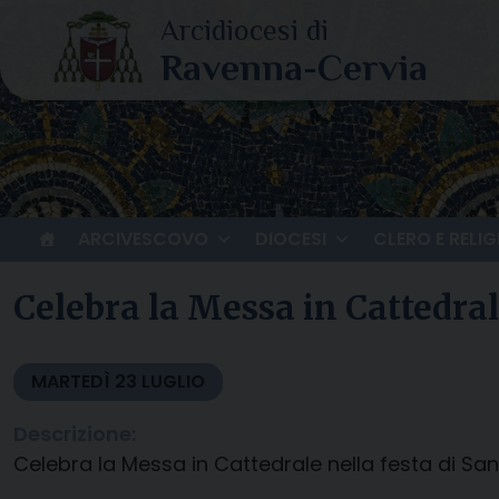
Skip
to
content
ARCIVESCOVO
DIOCESI
CLERO E RELIG
Celebra la Messa in Cattedral
MARTEDÌ
23
LUGLIO
Descrizione:
Celebra la Messa in Cattedrale nella festa di San