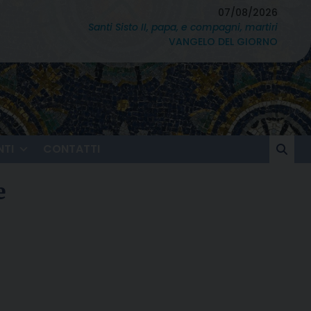
07/08/2026
Santi Sisto II, papa, e compagni, martiri
VANGELO DEL GIORNO
TI
CONTATTI
e