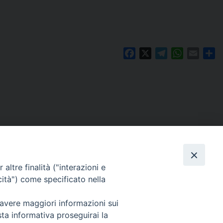
Facebook
X
Telegram
WhatsAp
Email
Co
altre finalità ("interazioni e
cità") come specificato nella
 avere maggiori informazioni sui
Per segnalazioni tecniche e aggiornamenti:
sta informativa proseguirai la
webmaster@diocesiravennacervia.it