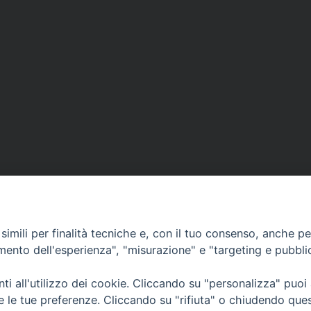
imili per finalità tecniche e, con il tuo consenso, anche per 
amento dell'esperienza", "misurazione" e "targeting e pubbli
i all'utilizzo dei cookie. Cliccando su "personalizza" puoi
CONTATTI
Cervia
re le tue preferenze. Cliccando su "rifiuta" o chiudendo que