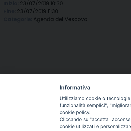
Inizio:
23/07/2019 10:30
Fine:
23/07/2019 11:30
Categorie:
Agenda del Vescovo
Informativa
Utilizziamo cookie o tecnologie s
funzionalità semplici", "miglior
cookie policy.
Cliccando su "accetta" acconsent
Arcidiocesi di Ravenna-
cookie utilizzati e personalizza