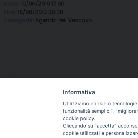
Inizio:
16/06/2019 17:00
Fine:
16/06/2019 20:00
Categorie:
Agenda del Vescovo
Informativa
Utilizziamo cookie o tecnologie s
funzionalità semplici", "miglior
cookie policy.
Cliccando su "accetta" acconsent
Arcidiocesi di Ravenna-
cookie utilizzati e personalizza