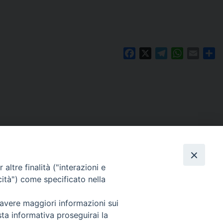
Facebook
X
Telegram
WhatsAp
Email
Co
altre finalità ("interazioni e
cità") come specificato nella
 avere maggiori informazioni sui
Per segnalazioni tecniche e aggiornamenti:
sta informativa proseguirai la
webmaster@diocesiravennacervia.it