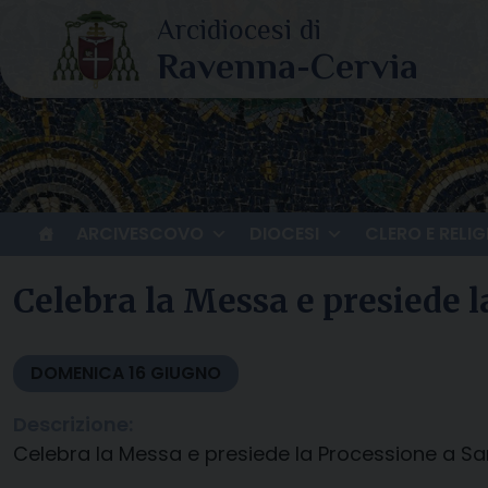
Skip
to
content
ARCIVESCOVO
DIOCESI
CLERO E RELIG
Celebra la Messa e presiede l
DOMENICA
16
GIUGNO
Descrizione:
Celebra la Messa e presiede la Processione a Sa