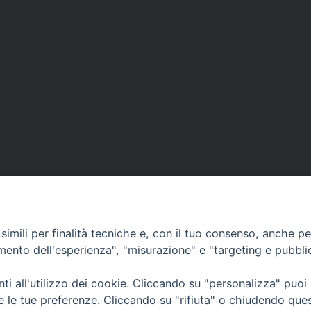
imili per finalità tecniche e, con il tuo consenso, anche per 
amento dell'esperienza", "misurazione" e "targeting e pubbli
i all'utilizzo dei cookie. Cliccando su "personalizza" puoi
CONTATTI
Cervia
re le tue preferenze. Cliccando su "rifiuta" o chiudendo que