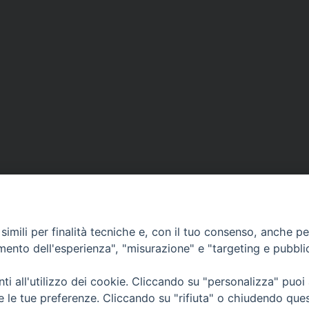
imili per finalità tecniche e, con il tuo consenso, anche per 
amento dell'esperienza", "misurazione" e "targeting e pubbli
i all'utilizzo dei cookie. Cliccando su "personalizza" puoi
CONTATTI
Cervia
re le tue preferenze. Cliccando su "rifiuta" o chiudendo que