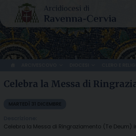
Skip
to
content
ARCIVESCOVO
DIOCESI
CLERO E RELIG
Celebra la Messa di Ringrazi
MARTEDÌ
31
DICEMBRE
Descrizione:
Celebra la Messa di Ringraziamento (Te Deum) i