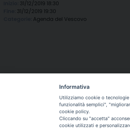
Inizio:
31/12/2019 18:30
Fine:
31/12/2019 19:30
Categorie:
Agenda del Vescovo
Informativa
Utilizziamo cookie o tecnologie s
funzionalità semplici", "miglior
cookie policy.
Cliccando su "accetta" acconsent
Arcidiocesi di Ravenna-
cookie utilizzati e personalizza