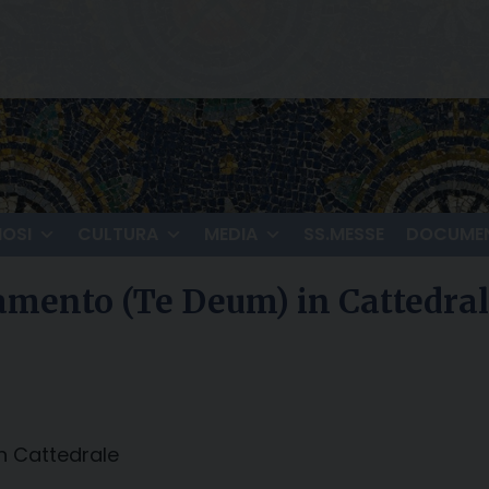
IOSI
CULTURA
MEDIA
SS.MESSE
DOCUMEN
amento (Te Deum) in Cattedra
n Cattedrale