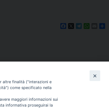
Facebook
X
Telegram
WhatsAp
Email
Co
altre finalità ("interazioni e
cità") come specificato nella
 avere maggiori informazioni sui
Per segnalazioni tecniche e aggiornamenti:
sta informativa proseguirai la
webmaster@diocesiravennacervia.it