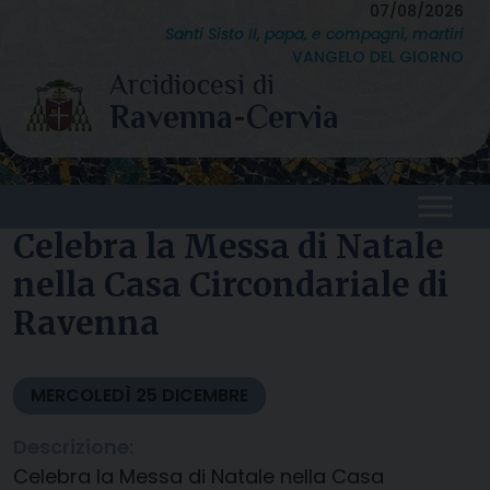
Skip
07/08/2026
Santi Sisto II, papa, e compagni, martiri
to
VANGELO DEL GIORNO
content
Celebra la Messa di Natale
nella Casa Circondariale di
Ravenna
MERCOLEDÌ
25
DICEMBRE
Descrizione:
Celebra la Messa di Natale nella Casa