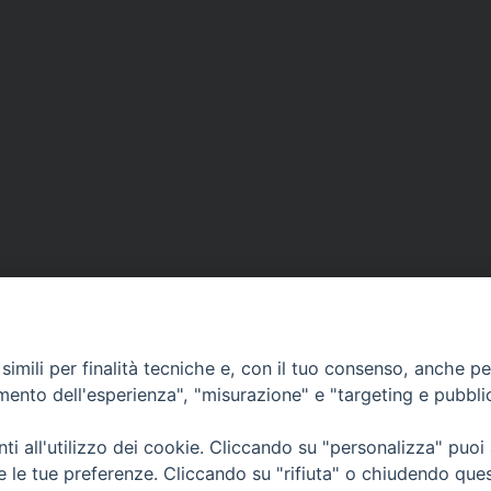
imili per finalità tecniche e, con il tuo consenso, anche per 
amento dell'esperienza", "misurazione" e "targeting e pubbli
i all'utilizzo dei cookie. Cliccando su "personalizza" puoi
CONTATTI
Cervia
re le tue preferenze. Cliccando su "rifiuta" o chiudendo que