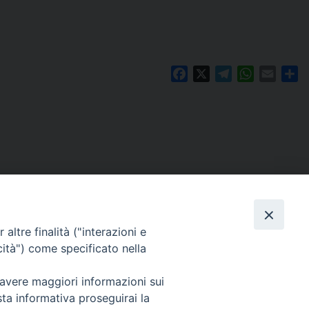
Facebook
X
Telegram
WhatsAp
Email
Co
altre finalità ("interazioni e
cità") come specificato nella
 avere maggiori informazioni sui
Per segnalazioni tecniche e aggiornamenti:
sta informativa proseguirai la
webmaster@diocesiravennacervia.it