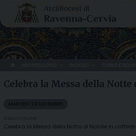
Skip
to
content
ARCIVESCOVO
DIOCESI
CLERO E RELIG
Celebra la Messa della Notte 
MARTEDÌ
24
DICEMBRE
Descrizione:
Celebra la Messa della Notte di Natale in cattedr