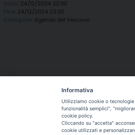
Inizio:
24/12/2024 22:00
Fine:
24/12/2024 23:00
Categorie:
Agenda del Vescovo
Informativa
Utilizziamo cookie o tecnologie s
funzionalità semplici", "miglior
cookie policy.
Cliccando su "accetta" acconsent
Arcidiocesi di Ravenna-
cookie utilizzati e personalizza