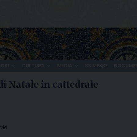
IOSI
CULTURA
MEDIA
SS.MESSE
DOCUMEN
di Natale in cattedrale
ale