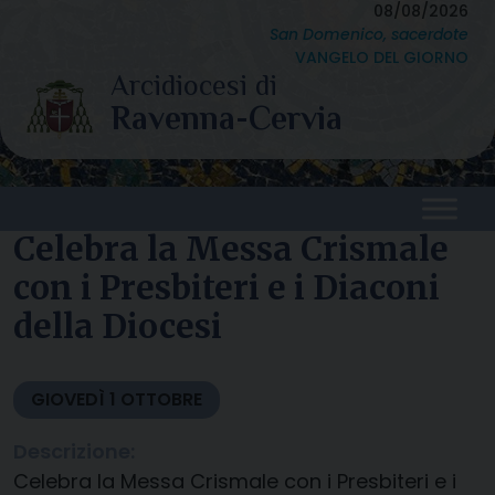
Skip
08/08/2026
San Domenico, sacerdote
to
VANGELO DEL GIORNO
content
Celebra la Messa Crismale
con i Presbiteri e i Diaconi
della Diocesi
GIOVEDÌ
1
OTTOBRE
Descrizione:
Celebra la Messa Crismale con i Presbiteri e i